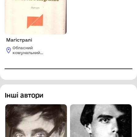
Магістралі
Обласний
комунальний
етнографічно-
меморіальний музей
Володимира Гнатюка
Інші автори