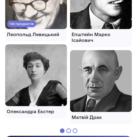
144 предметів
Леопольд Левицький
Епштейн Марко
Ісайович
Олександра Екстер
Матвій Драк