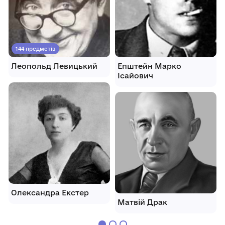
144 предметів
Леопольд Левицький
Епштейн Марко
Ісайович
Олександра Екстер
Матвій Драк