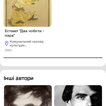
Естамп "Два чоботи -
пара"
Комунальний заклад
культури
"Хмельницький
1960
обласний художній
музей"
Інші автори