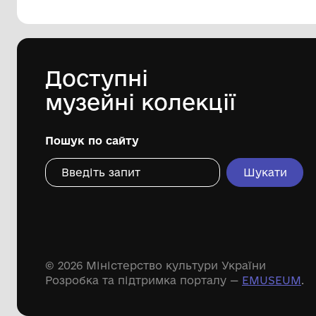
144 предметів
Леопольд Левицький