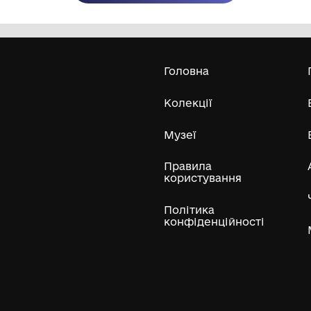
Олександра Екстер
Е
Дивитись біл