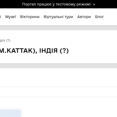
Портал працює у тестов
дені / Зниклі
Музеї
Вікторини
Віртуальні ту
(м.Каттак), Індія (?)
СА (М.КАТТАК), ІНДІЯ (?)