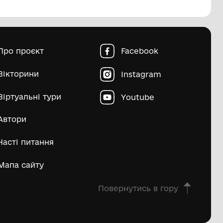
пштейн Марко Ісайович
Матвій Д
ьше