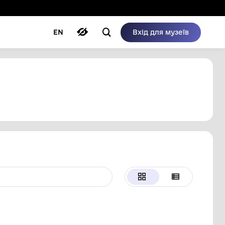
ому режимі
ри
Автори
Блог
EN