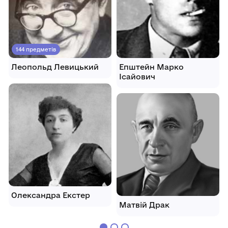
144 предметів
Леопольд Левицький
Епштейн Марко
Ісайович
Олександра Екстер
Матвій Драк