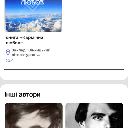
книга «Кармічна
любов»
Заклад "Вінницький
літературно-
меморіальний музей
2019
М.М.Коцюбинського"
Інші автори