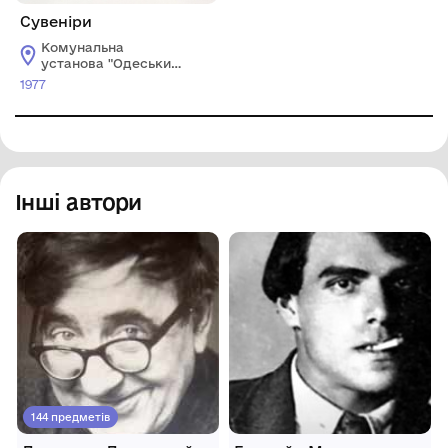
Сувеніри
Комунальна
установа "Одеський
національний
1977
художній музей"
Інші автори
144 предметів