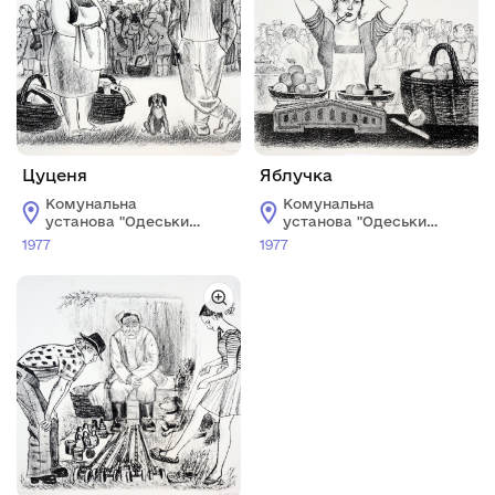
Цуценя
Яблучка
Комунальна
Комунальна
установа "Одеський
установа "Одеський
національний
національний
1977
1977
художній музей"
художній музей"