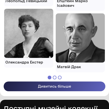
Леопольд Левицький
Епштейн Марко
Ісайович
Олександра Екстер
Матвій Драк
Дивитись більше
Доступні музейні колекції