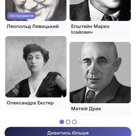
144 предметів
Леопольд Левицький
Епштейн Марко
Ісайович
Олександра Екстер
Матвій Драк
Дивитись більше