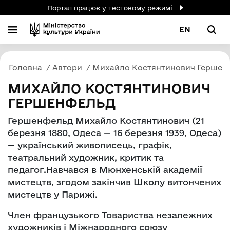
Портал працює у тестовому режимі
EN
Головна
Автори
Михайло Костянтинович Гершен
МИХАЙЛО КОСТЯНТИНОВИЧ
ГЕРШЕНФЕЛЬД
Гершенфельд Михайло Костянтинович (21
березня 1880, Одеса — 16 березня 1939, Одеса)
— український живописець, графік,
театральний художник, критик та
педагог.Навчався в Мюнхенській академії
мистецтв, згодом закінчив Школу витончених
мистецтв у Парижі.
Член французького Товариства незалежних
художників і Міжнародного союзу