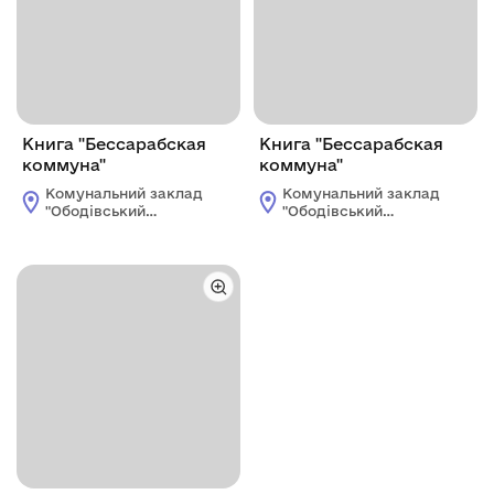
Книга "Бессарабская
Книга "Бессарабская
коммуна"
коммуна"
Комунальний заклад
Комунальний заклад
"Ободівський
"Ободівський
краєзнавчий музей"
краєзнавчий музей"
Ободівської
Ободівської
сільської ради
сільської ради