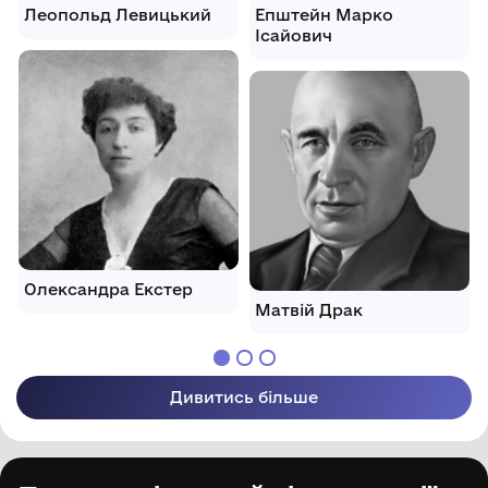
Леопольд Левицький
Епштейн Марко
Ісайович
Олександра Екстер
Матвій Драк
Дивитись більше