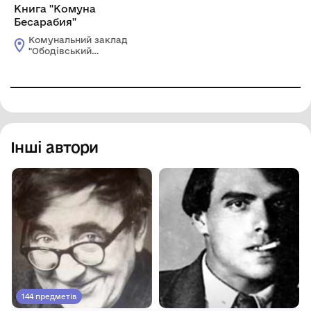
Книга "Комуна
Бесарабия"
Комунальний заклад
"Ободівський
краєзнавчий музей"
Ободівської
сільської ради
Інші автори
144 предметів