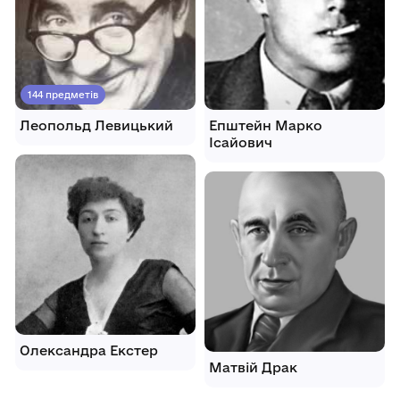
144 предметів
Леопольд Левицький
Епштейн Марко
Ісайович
Олександра Екстер
Матвій Драк