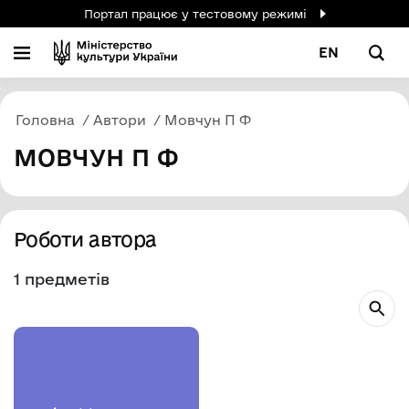
Портал працює у тестовому режимі
EN
Головна
Автори
Мовчун П Ф
МОВЧУН П Ф
Роботи автора
1 предметів