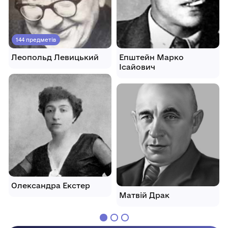
144 предметів
Леопольд Левицький
Епштейн Марко
Ісайович
Олександра Екстер
Матвій Драк