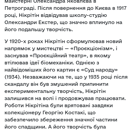
майстерні Олександра Яковлєва в
Петрограді. Після повернення до Києва в 1917
році, Нікрітін відвідував школу-студію
Олександри Екстер, що значно вплинуло на
його подальшу творчість.
У 1920-х роках Нікрітін сформулював новий
напрямок у мистецтві — «Проєкціонізм», і
заснував «Проєкційний театр», в якому
втілював ідеї біомеханіки. Однією з
найвідоміших його картин є «Суд народу»
(1934). Незважаючи на те, що у 1935 році після
скандалу він був змушений припинити
експериментальну творчість, Нікрітін
залишився на волі і продовжував працювати.
Роботи Нікрітіна були врятовані завдяки
колекціонеру Георгію Костакі, що
забезпечило збереження значної частини
його спадщини. А його творчість була