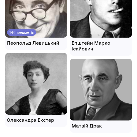
144 предметів
Леопольд Левицький
Епштейн Марко
Ісайович
Олександра Екстер
Матвій Драк