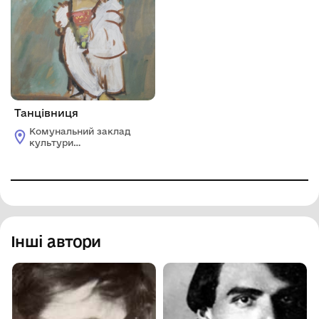
Танцівниця
Комунальний заклад
культури
«Миколаївський
обласний художній
музей ім. В.В.
Верещагіна»
Інші автори