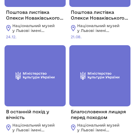
Поштова листівка
Поштова листівка
Олекси Новаківського
Олекси Новаківського
до Григорія
до Григорія
Національний музей
Національний музей
Смольського
Смольського
у Львові імені
у Львові імені
Андрея Шептицького
Андрея Шептицького
24.12.
21.08.
В останній похід у
Благословення лицаря
вічність
перед походом
Національний музей
Національний музей
у Львові імені
у Львові імені
Андрея Шептицького
Андрея Шептицького