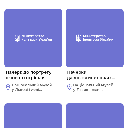
Начерк до портрету
Начерки
січового стрільця
давньоєгипетських
мотивів
Національний музей
Національний музей
у Львові імені
у Львові імені
Андрея Шептицького
Андрея Шептицького