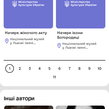
Начерк жіночого акту
Начерк ікони
Богородиці
Національний музей
у Львові імені
Національний музей
Андрея Шептицького
у Львові імені
Андрея Шептицького
1
2
3
4
5
6
7
8
9
10
11
Інші автори