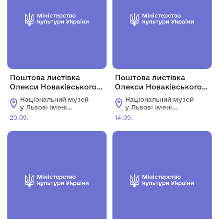
Поштова листівка
Поштова листівка
Олекси Новаківського
Олекси Новаківського
до Миколи
до Емілії Охримович-
Національний музей
Національний музей
Анастазієвського
Рудницької
у Львові імені
у Львові імені
Андрея Шептицького
Андрея Шептицького
20.09.
14.09.