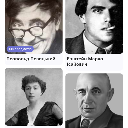
144 предметів
Леопольд Левицький
Епштейн Марко
Ісайович