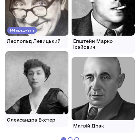
144 предметів
Леопольд Левицький
Епштейн Марко
Ісайович
Олександра Екстер
Матвій Драк