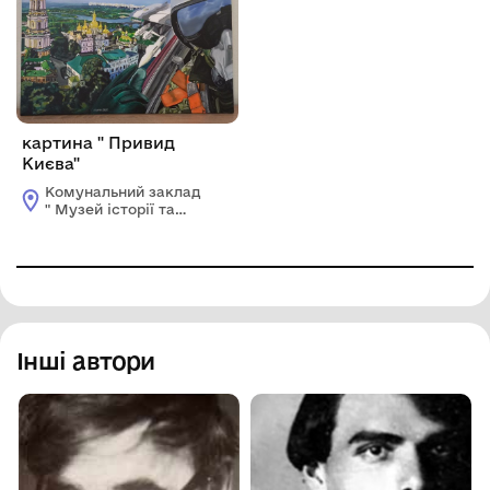
картина " Привид
Києва"
Комунальний заклад
" Музей історії та
етнографії
Немирівщини"
Немирівської міської
ради
Інші автори