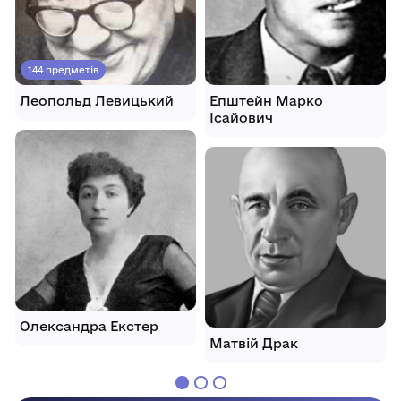
144 предметів
Леопольд Левицький
Епштейн Марко
Ісайович
Олександра Екстер
Матвій Драк