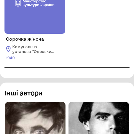
Сорочка жіноча
Комунальна
установа "Одеський
національний
1940-і
художній музей"
Інші автори