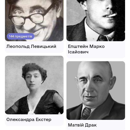
144 предметів
Леопольд Левицький
Епштейн Марко
Ісайович
Олександра Екстер
Матвій Драк