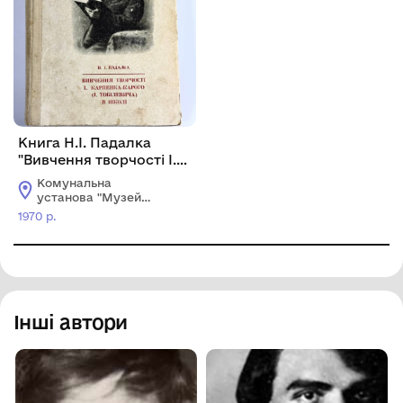
Книга Н.І. Падалка
"Вивчення творчості І.
Карпенка-Карого (І.
Комунальна
Тобілевича) в школі"
установа "Музей
історії
1970 р.
Маловисківщини
імені Олександра
Сергійовича Ковтуна"
Інші автори