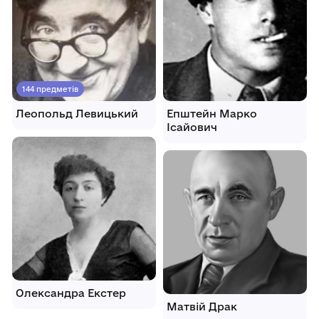
144 предметів
Леопольд Левицький
Епштейн Марко
Ісайович
Олександра Екстер
Матвій Драк