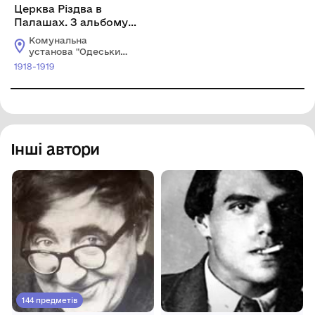
Церква Різдва в
Палашах. З альбому
«Куточки Москви»
Комунальна
установа "Одеський
національний
1918-1919
художній музей"
Інші автори
144 предметів