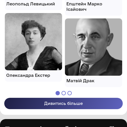
Леопольд Левицький
Епштейн Марко
Ісайович
Олександра Екстер
Матвій Драк
Дивитись більше