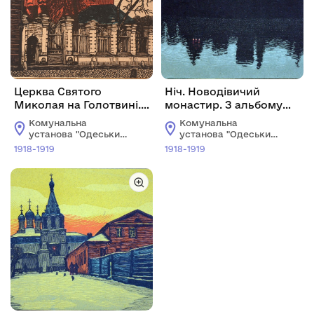
Церква Святого
Ніч. Новодівичий
Миколая на Голотвині.
монастир. З альбому
З альбому «Куточки
«Куточки Москви»
Комунальна
Комунальна
Москви»
установа "Одеський
установа "Одеський
національний
національний
1918-1919
1918-1919
художній музей"
художній музей"