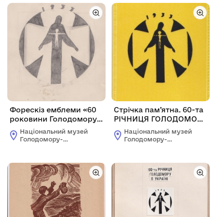
Форескіз емблеми «60
Стрічка пам’ятна. 60-та
роковини Голодомору в
РІЧНИЦЯ ГОЛОДОМОРУ
Україні»
В УКРАЇНІ. Дні скорботи
Національний музей
Національний музей
і пам’яті 10–12 ІХ 1993
Голодомору-
Голодомору-
Київ
геноциду
геноциду