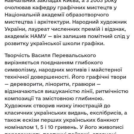
навчальних закладах Києва, а з 2003 року
очолював кафедру графічних мистецтв у
Національній академії образотворчого
мистецтва і архітектури. Народний художник
України, лауреат численних премій і відзнак,
академік НАМУ — він залишив помітний слід у
розвитку української школи графіки.
Творчість Василя Перевальського
вирізняється поєднанням глибокого
символізму, народних мотивів і майстерної
технічної довершеності. Його графічні твори
— дереворити, лінорити, гравюри —
відзначаються вишуканістю лінії, ритмічністю
композиції та змістовною глибиною.
Художник створив низку ілюстрацій до
класичних українських видань, екслібрисів, а
також ескізи перших українських банкнот
номіналом 1, 5 і 10 гривень. У його живописі