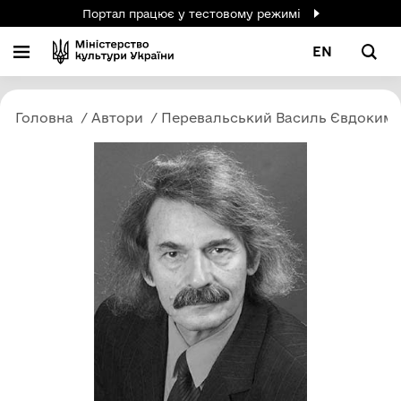
Портал працює у тестовому режимі
EN
Головна
Автори
Перевальський Василь Євдоким