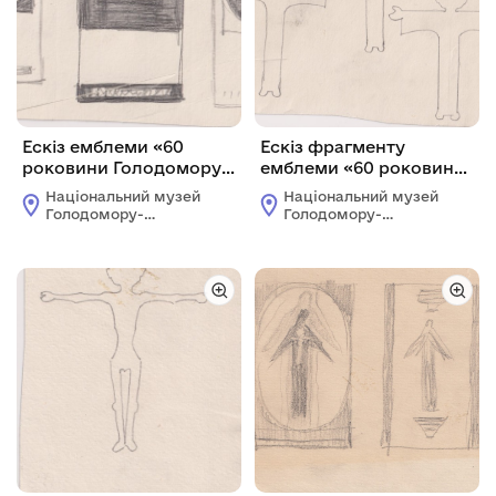
Ескіз емблеми «60
Ескіз фрагменту
роковини Голодомору в
емблеми «60 роковини
Україні».
Голодомору в Україні».
Національний музей
Національний музей
Голодомору-
Голодомору-
геноциду
геноциду