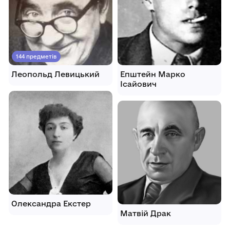
144 предметів
Леопольд Левицький
Епштейн Марко
Ісайович
Олександра Екстер
Матвій Драк