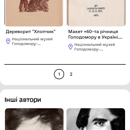
Дереворит "Хлопчик"
Макет «60-та річниця
Голодомору в Україні.
Національний музей
Дні скорботи і пам’яті
Голодомору-
Національний музей
10–12 ІХ 1993 Київ»
геноциду
Голодомору-
геноциду
1
2
Інші автори