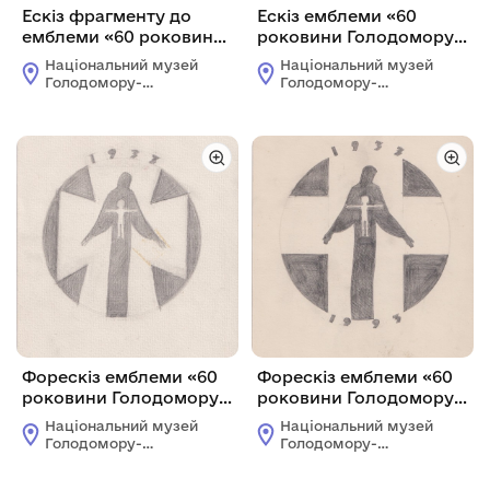
Ескіз фрагменту до
Ескіз емблеми «60
емблеми «60 роковини
роковини Голодомору в
Голодомору в Україні».
Україні»
Національний музей
Національний музей
Голодомору-
Голодомору-
геноциду
геноциду
Форескіз емблеми «60
Форескіз емблеми «60
роковини Голодомору в
роковини Голодомору в
Україні».
Україні».
Національний музей
Національний музей
Голодомору-
Голодомору-
геноциду
геноциду