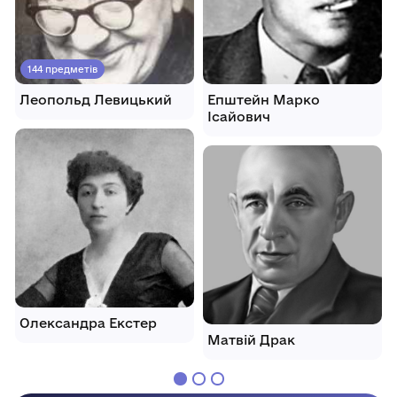
144 предметів
Леопольд Левицький
Епштейн Марко
Ісайович
Олександра Екстер
Матвій Драк