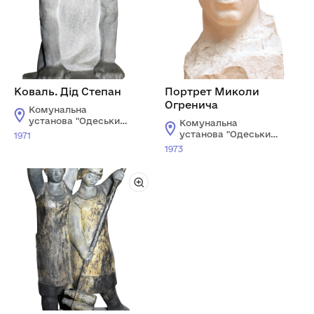
Коваль. Дід Степан
Портрет Миколи
Огренича
Комунальна
установа "Одеський
Комунальна
національний
установа "Одеський
1971
художній музей"
національний
1973
художній музей"