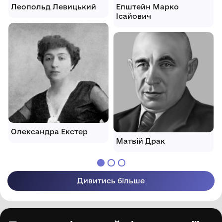
Леопольд Левицький
Епштейн Марко
Ісайович
Олександра Екстер
Матвій Драк
Дивитись більше