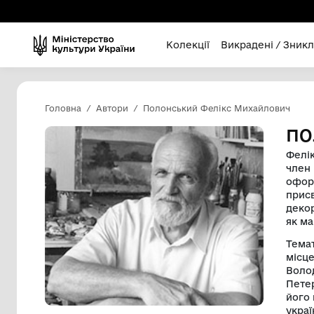
Колекції
Викра
Головна
Автори
Полонський Фелікс Ми