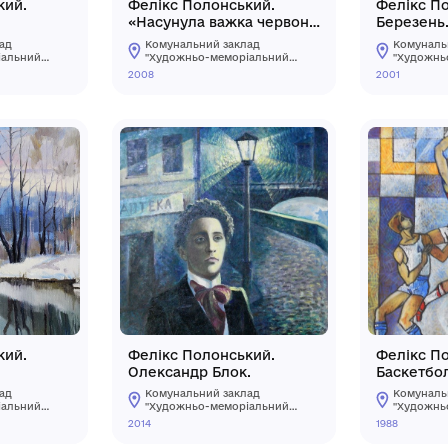
ікс Полонський.
Фелікс Полонський
ишок.
«Насунула важка ч
хмара…»
мунальний заклад
Комунальний заклад
удожньо-меморіальний
"Художньо-меморіал
зей О.О.Осмьоркіна"
музей О.О.Осмьоркіна"
2008