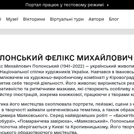
Портал працює у тестов
дені / Зниклі
Музеї
Вікторини
Віртуальні ту
хайлович
ПОЛОНСЬКИЙ ФЕЛІКС
Фелікс Михайлович Полонський (1941–2022
член Національної спілки художників Укр
оформлювачем на художньо-виробничому ко
присвятив себе творчій діяльності. Його
декоративністю та ритмічними мазками, 
як майстер ілюстрацій, зокрема книжкової
Тематика його мистецтва охоплювала порт