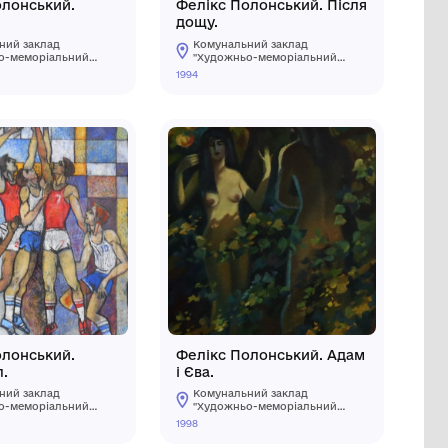
.
Фелікс Полонський.
ервона
Березень.
Комунальний заклад
ьний
"Художньо-меморіальний
музей О.О.Осмьоркіна"
2001