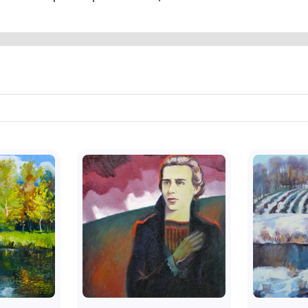
місце в творчості займали шевченківська т
Володимира Маяковського. Серед найвідом
Петербурзі», «Помаранчева завірюха», «Ма
його полотна зберігаються у Києві та Кр
українського образотворчого мистецтва.