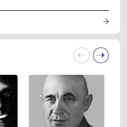
.
Фелікс Полонський.
Баскетбол.
Комунальний заклад
ьний
"Художньо-меморіальний
музей О.О.Осмьоркіна"
1988