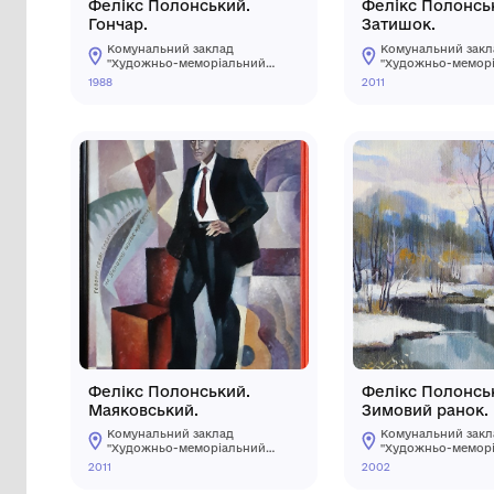
Фелікс Полонський.
Фел
Гончар.
Зат
Комунальний заклад
Ко
"Художньо-меморіальний
"Х
музей О.О.Осмьоркіна"
му
1988
2011