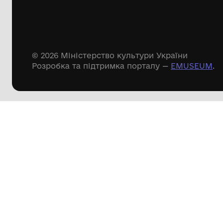
144 предметів
Леопольд Левицький
Доступні
музейні колекції