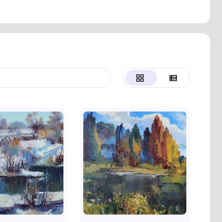
ематика, а також образи українських та світових
іших робіт — «Баскетбол», «Гончар», «Дощі осін
яковський». Полонський активно виставлявся в У
опивницькому. Його творчість стала вагомим внес