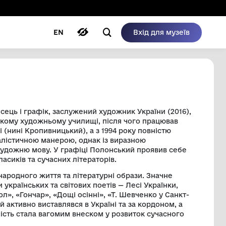
ому режимі
ри
Автори
Блог
EN
 МИХАЙЛОВИЧ
) — український живописець і графік, заслужени
аїни. Навчався в Івановському художньому учили
мбінаті у Кіровограді (нині Кропивницький), а
 живопис вирізняється реалістичною манерою, од
які створюють особливу художню мову. У графіці
, працюючи з творами класиків та сучасних літер
рети, пейзажі, сцени з народного життя та літер