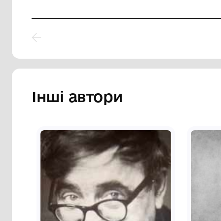
Фелікс Полонський.
Фел
Маяковський.
Зим
Комунальний заклад
Ко
"Художньо-меморіальний
"Х
музей О.О.Осмьоркіна"
му
2011
2002