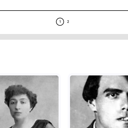
ікс Полонський.
Фелікс Полонський
овий ранок.
Олександр Блок.
мунальний заклад
Комунальний заклад
удожньо-меморіальний
"Художньо-меморіал
зей О.О.Осмьоркіна"
музей О.О.Осмьоркіна"
2014
1
2