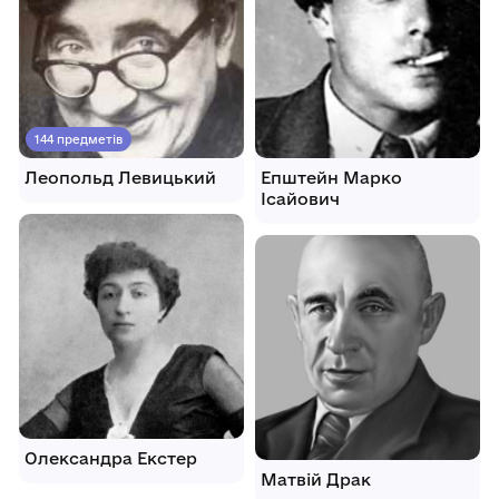
144 предметів
Леопольд Левицький
Епштейн Марко
Ісайович
Олександра Екстер
Матвій Драк