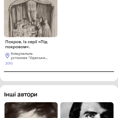
Покров. Із серії «Під
покровом».
Комунальна
установа "Одеський
національний
2010
художній музей"
Інші автори