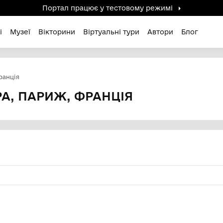
Портал працює у тестов
дені / Зниклі
Музеї
Вікторини
Віртуальні ту
ра, Париж, Франція
АКТУРА, ПАРИЖ, ФРАНЦІЯ