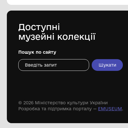
144 предметів
Леопольд Левицький