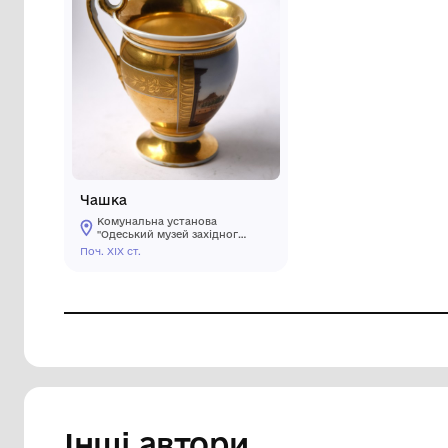
Чашка
Комунальна установа
"Одеський музей західного і
східного мистецтва"
Поч. XIX ст.