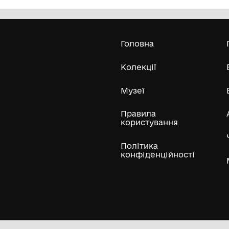
Олександра Екстер
Е
Дивитись біл
Гол