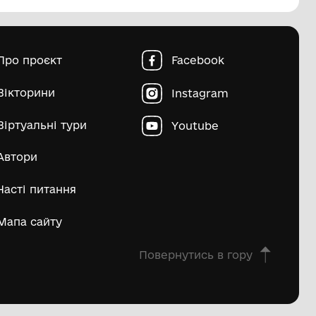
пштейн Марко Ісайович
Матвій Д
ьше
овна
Про проєкт