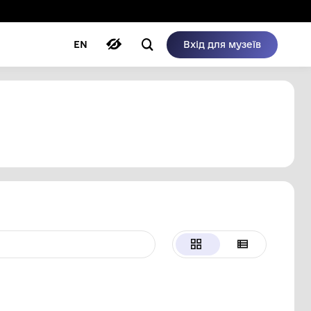
ому режимі
ри
Автори
Блог
EN