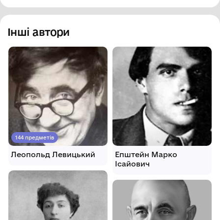
Інші автори
144 предметів
Леопольд Левицький
Епштейн Марко
Ісайович