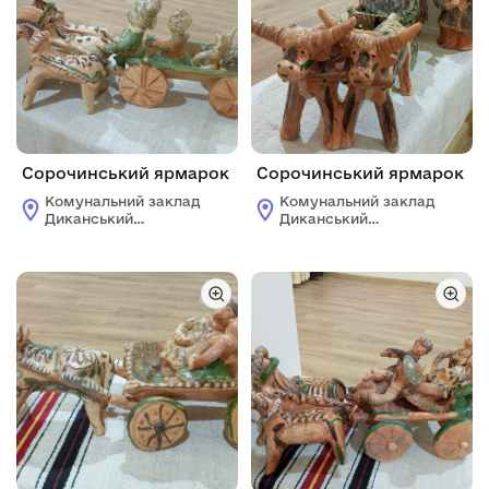
Сорочинський ярмарок
Сорочинський ярмарок
Комунальний заклад
Комунальний заклад
Диканський
Диканський
історико-
історико-
краєзнавчий музей
краєзнавчий музей
ім. Д.М.Гармаша
ім. Д.М.Гармаша