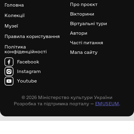
Про проєкт
Головна
Вікторини
Колекції
Віртуальні тури
Музеї
Автори
Правила користування
Часті питання
Політика
конфіденційності
Мапа сайту
Facebook
Instagram
Youtube
© 2026 Міністерство культури України
Розробка та підтримка порталу —
EMUSEUM
.