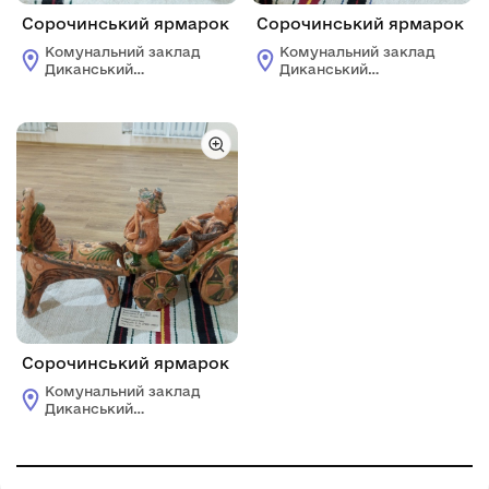
Сорочинський ярмарок
Сорочинський ярмарок
Комунальний заклад
Комунальний заклад
Диканський
Диканський
історико-
історико-
краєзнавчий музей
краєзнавчий музей
ім. Д.М.Гармаша
ім. Д.М.Гармаша
Сорочинський ярмарок
Комунальний заклад
Диканський
історико-
краєзнавчий музей
ім. Д.М.Гармаша