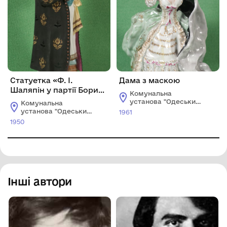
Статуетка «Ф. І.
Дама з маскою
Шаляпін у партії Бориса
Комунальна
Годунова в опері М. П.
установа "Одеський
Комунальна
Мусоргського «Борис
національний
установа "Одеський
1961
художній музей"
Годунов»
національний
1950
художній музей"
Інші автори