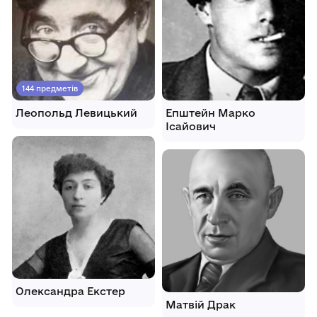
144 предметів
Леопольд Левицький
Епштейн Марко
Ісайович
Олександра Екстер
Матвій Драк