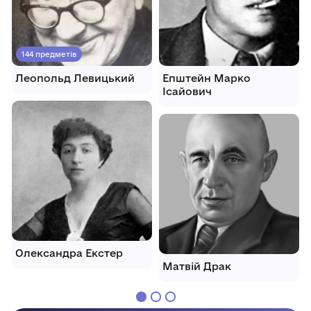
144 предметів
Леопольд Левицький
Епштейн Марко
Ісайович
Олександра Екстер
Матвій Драк