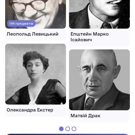
144 предметів
Леопольд Левицький
Епштейн Марко
Ісайович
Олександра Екстер
Матвій Драк