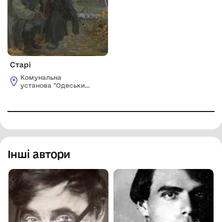
Старі
Комунальна
установа "Одеський
національний
художній музей"
Інші автори