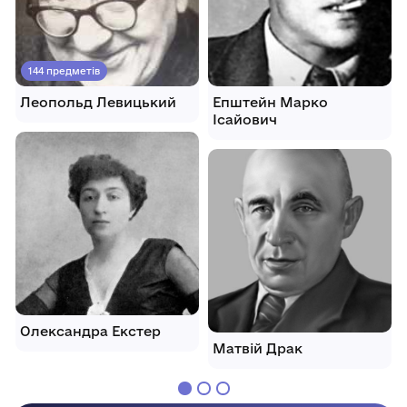
144 предметів
Леопольд Левицький
Епштейн Марко
Ісайович
Олександра Екстер
Матвій Драк