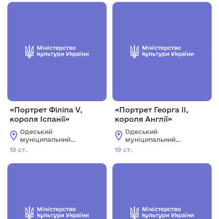
Блещунова
Блещунова
«Портрет Філіпа V,
«Портрет Георга II,
короля Іспанії»
короля Англії»
Одеський
Одеський
муніципальний
муніципальний
музей особистих
музей особистих
19 ст.
19 ст.
колекцій імені О.В.
колекцій імені О.В.
Блещунова
Блещунова