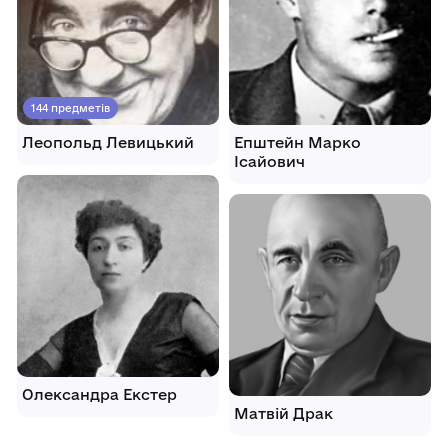
144 предметів
Леопольд Левицький
Епштейн Марко
Ісайович
Олександра Екстер
Матвій Драк