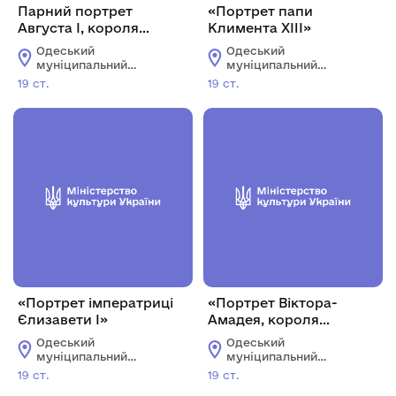
Парний портрет
«Портрет папи
Августа I, короля
Климента XIII»
Польщі та Фрідріха,
Одеський
Одеський
короля Прусії»
муніципальний
муніципальний
музей особистих
музей особистих
19 ст.
19 ст.
колекцій імені О.В.
колекцій імені О.В.
Блещунова
Блещунова
«Портрет імператриці
«Портрет Віктора-
Єлизавети І»
Амадея, короля
Сардинії»
Одеський
Одеський
муніципальний
муніципальний
музей особистих
музей особистих
19 ст.
19 ст.
колекцій імені О.В.
колекцій імені О.В.