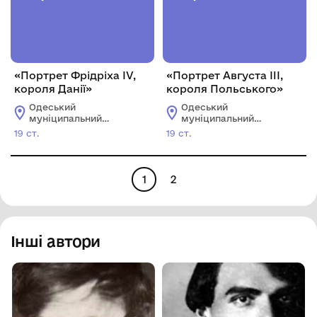
«Портрет Фрідріха IV,
«Портрет Августа III,
короля Данії»
короля Польського»
Одеський
Одеський
муніципальний
муніципальний
музей особистих
музей особистих
19 ст.
19 ст.
колекцій імені О.В.
колекцій імені О.В.
Блещунова
Блещунова
1
2
Інші автори