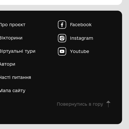
пштейн Марко Ісайович
Матвій Д
ьше
овна
Про проєкт