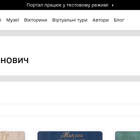
Портал працює у тестов
дені / Зниклі
Музеї
Вікторини
Віртуальні ту
идонович
ПИРИДОНОВИЧ