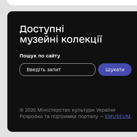
144 предметів
Леопольд Левицький