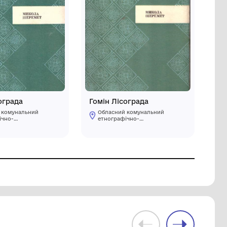
Гомін Лісограда
ий
Обласний комунальний
етнографічно-
меморіальний музей
Володимира Гнатюка