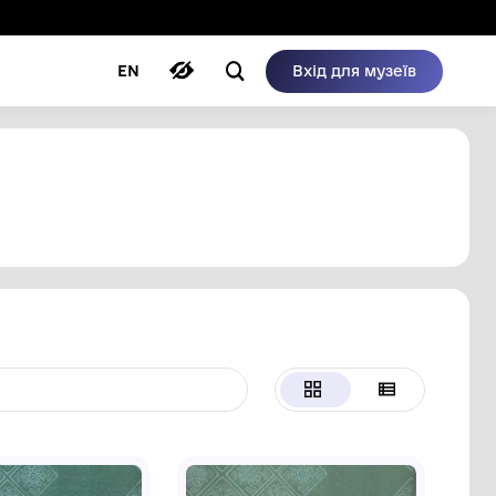
ому режимі
ри
Автори
Блог
EN