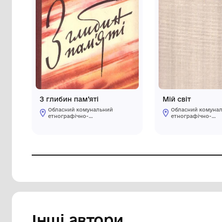
З глибин пам’яті
Мій 
Обласний комунальний
Об
етнографічно-
ет
меморіальний музей
ме
Володимира Гнатюка
Во