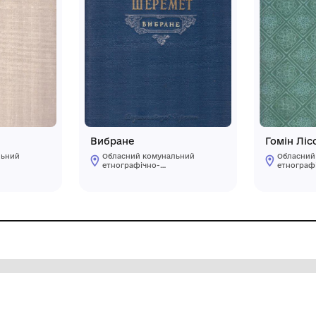
світ
Вибране
ласний комунальний
Обласний комунальн
нографічно-
етнографічно-
моріальний музей
меморіальний музей
лодимира Гнатюка
Володимира Гнатюка