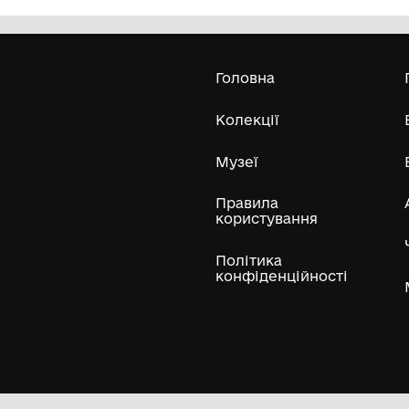
Олександра Екстер
Е
Дивитись біл
Гол