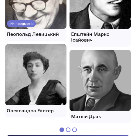
144 предметів
Леопольд Левицький
Епштейн Марко
Ісайович
Олександра Екстер
Матвій Драк