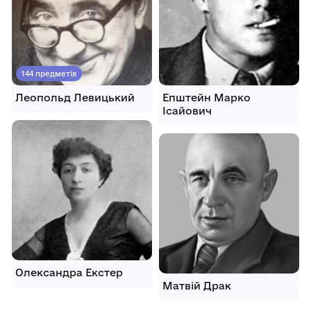
144 предметів
Леопольд Левицький
Епштейн Марко
Ісайович
Олександра Екстер
Матвій Драк