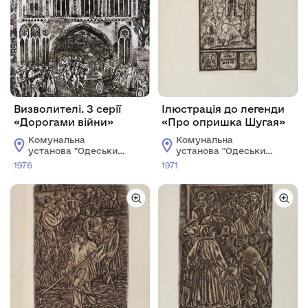
Визволителі. З серії
Ілюстрація до легенди
«Дорогами війни»
«Про опришка Шугая»
Комунальна
Комунальна
установа "Одеський
установа "Одеський
національний
національний
1976
1971
художній музей"
художній музей"