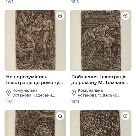
1971
1975
художній музей"
художній музей"
Не порозумілись.
Побачення. Ілюстрація
Ілюстрація до роману
до роману М. Томчанія
М. Томчанія «Жменяки»
«Жменяки»
Комунальна
Комунальна
установа "Одеський
установа "Одеський
національний
національний
1974
1974
художній музей"
художній музей"