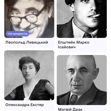
144 предметів
Леопольд Левицький
Епштейн Марко
Ісайович
Олександра Екстер
Матвій Драк