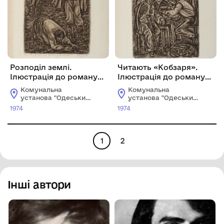
Розподіл землі.
Читають «Кобзаря».
Ілюстрація до роману
Ілюстрація до роману
М. Томчанія «Жменяки»
М. Томчанія «Жменяки»
Комунальна
Комунальна
установа "Одеський
установа "Одеський
національний
національний
1974
1974
художній музей"
художній музей"
1
2
Інші автори