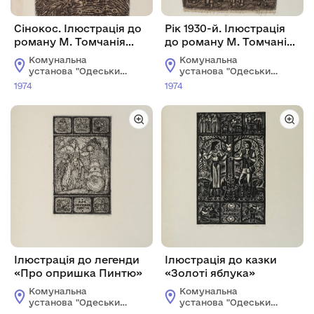
Сінокос. Ілюстрація до
Рік 1930-й. Ілюстрація
роману М. Томчанія
до роману М. Томчанія
«Жменяки»
«Жменяки»
Комунальна
Комунальна
установа "Одеський
установа "Одеський
національний
національний
1974
1974
художній музей"
художній музей"
Ілюстрація до легенди
Ілюстрація до казки
«Про опришка Пинтю»
«Золоті яблука»
Комунальна
Комунальна
установа "Одеський
установа "Одеський
національний
національний