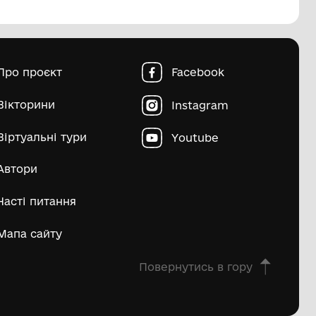
пштейн Марко Ісайович
Матвій Д
ьше