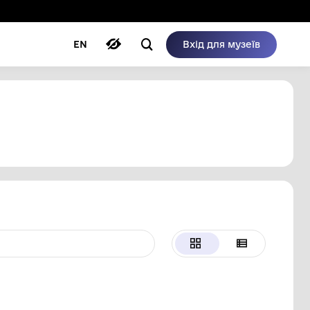
ому режимі
ри
Автори
Блог
EN