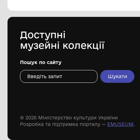
144 предметів
Леопольд Левицький