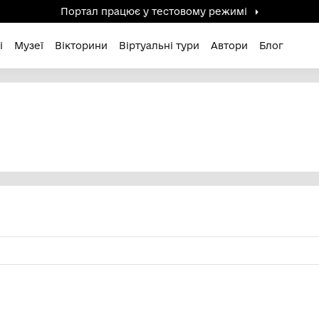
Портал працює у тестов
дені / Зниклі
Музеї
Вікторини
Віртуальні ту