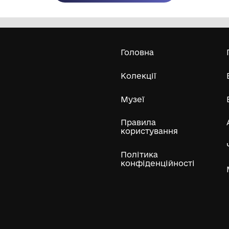
Олександра Екстер
Е
Дивитись біл