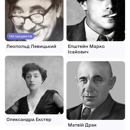
144 предметів
Леопольд Левицький
Епштейн Марко
Ісайович
Олександра Екстер
Матвій Драк