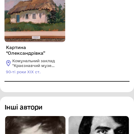
Картина
“Олександрівка”
Комунальний заклад
"Краєзнавчий музей
Долинської міської
90-ті роки ХІХ ст.
ради"
Інші автори