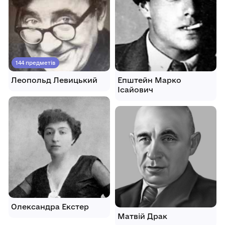
144 предметів
Леопольд Левицький
Епштейн Марко
Ісайович
Олександра Екстер
Матвій Драк