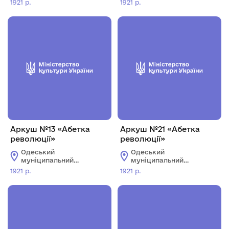
1921 р.
1921 р.
колекцій імені О.В.
колекцій імені О.В.
Блещунова
Блещунова
Аркуш №13 «Абетка
Аркуш №21 «Абетка
революції»
революції»
Одеський
Одеський
муніципальний
муніципальний
музей особистих
музей особистих
1921 р.
1921 р.
колекцій імені О.В.
колекцій імені О.В.
Блещунова
Блещунова