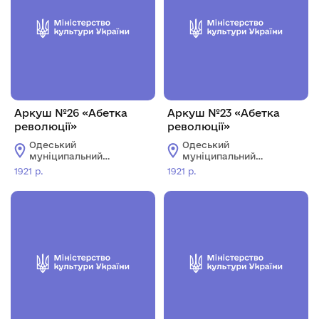
Аркуш №26 «Абетка
Аркуш №23 «Абетка
революції»
революції»
Одеський
Одеський
муніципальний
муніципальний
музей особистих
музей особистих
1921 р.
1921 р.
колекцій імені О.В.
колекцій імені О.В.
Блещунова
Блещунова