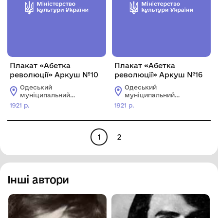
Плакат «Абетка
Плакат «Абетка
революції» Аркуш №10
революції» Аркуш №16
Одеський
Одеський
муніципальний
муніципальний
музей особистих
музей особистих
1921 р.
1921 р.
колекцій імені О.В.
колекцій імені О.В.
Блещунова
Блещунова
1
2
Інші автори