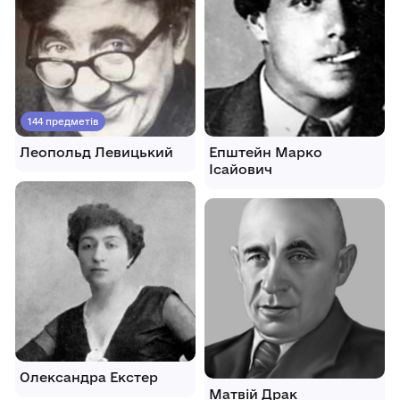
144 предметів
Леопольд Левицький
Епштейн Марко
Ісайович
Олександра Екстер
Матвій Драк