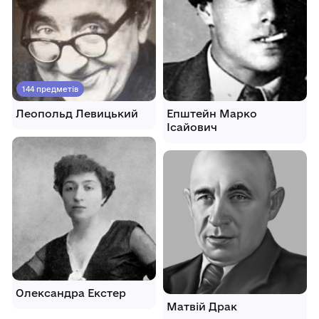
144 предметів
Леопольд Левицький
Епштейн Марко
Ісайович
Олександра Екстер
Матвій Драк