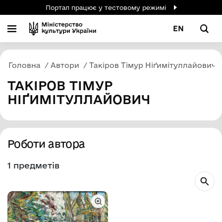
Портал працює у тестовому режимі
EN
Головна
Автори
Такіров Тімур Ніґимітуллайович
ТАКІРОВ ТІМУР
НІҐИМІТУЛЛАЙОВИЧ
Роботи автора
1 предметів