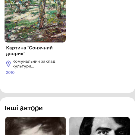
Картина "Сонячний
дворик"
Комунальний заклад
культури
"Хмельницький
2010
обласний художній
музей"
Інші автори