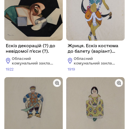
Ескіз декорацій (?) до
Жриця. Ескіз костюма
невідомої п'єси (?).
до балету (варіант)
"Індійська легенда".
Обласний
Обласний
комунальний заклад
комунальний заклад
"Харківський
"Харківський
1922
1919
художній музей"
художній музей"