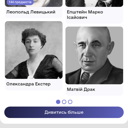
144 предметів
Леопольд Левицький
Епштейн Марко
Ісайович
Олександра Екстер
Матвій Драк
Дивитись більше