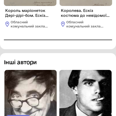
Король маріонеток
Королева. Ескіз
Дері-дірі-бом. Ескіз
костюма до невідомої
костюма до невідомої
вистави
Обласний
Обласний
вистави.
комунальний заклад
комунальний заклад
"Харківський
"Харківський
художній музей"
художній музей"
Інші автори