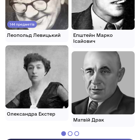
144 предметів
Леопольд Левицький
Епштейн Марко
Ісайович
Олександра Екстер
Матвій Драк