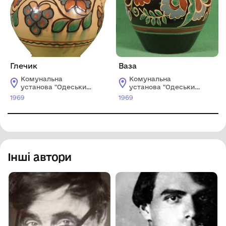
Глечик
Ваза
Комунальна
Комунальна
установа "Одеський
установа "Одеський
національний
національний
1969
1969
художній музей"
художній музей"
Інші автори