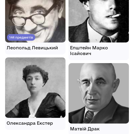
144 предметів
Леопольд Левицький
Епштейн Марко
Ісайович
Олександра Екстер
Матвій Драк