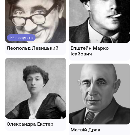
144 предметів
Леопольд Левицький
Епштейн Марко
Ісайович
Олександра Екстер
Матвій Драк