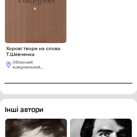
Хорові твори на слова
Т.Шевченка
Обласний
комунальний
етнографічно-
меморіальний музей
Володимира Гнатюка
Інші автори