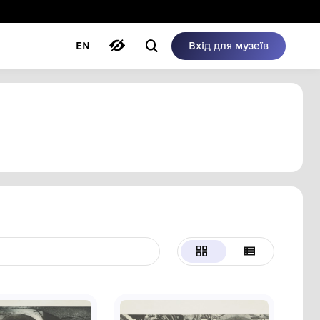
ому режимі
ри
Автори
Блог
EN