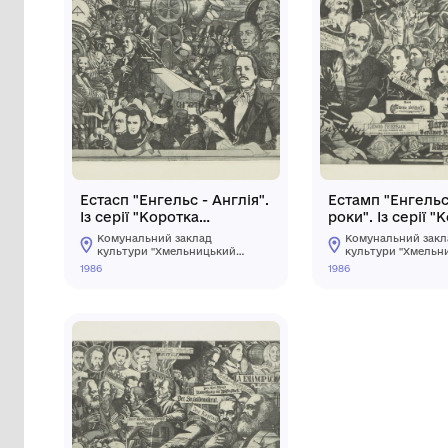
Естасп "Енгельс - Англія".
Еста
Із серії "Коротка
роки
біографія Ф. Енгельса"
біог
Комунальний заклад
Ко
культури "Хмельницький
ку
обласний художній музей"
об
1986
1986