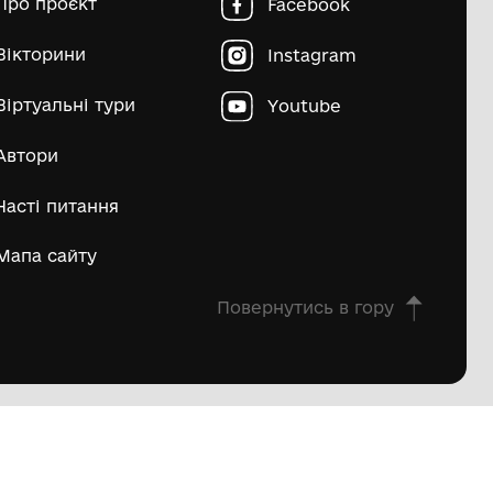
пштейн Марко Ісайович
Матвій Д
ьше