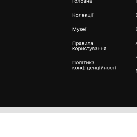
Олександра Екстер
Е
Дивитись біл