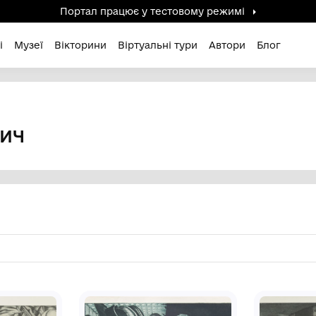
Портал працює у тестов
дені / Зниклі
Музеї
Вікторини
Віртуальні ту
йович
ОРГІЙОВИЧ