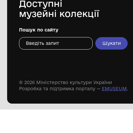
144 предметів
Леопольд Левицький