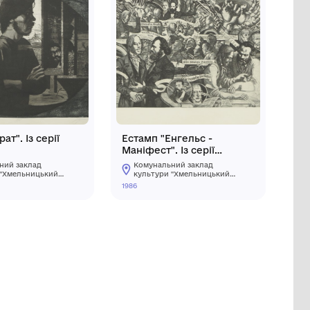
 Із
Естамп "Брат". Із серії
вжди..."
"Кияни"
Комунальний заклад
кий
культури "Хмельницький
зей"
обласний художній музей"
1984