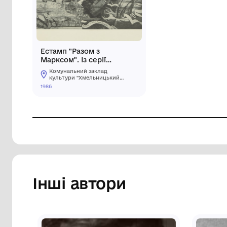
Естамп "Разом з
Марксом". Із серії
"Коротка біографія Ф.
Комунальний заклад
Енгельса"
культури "Хмельницький
обласний художній музей"
1986