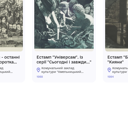
мп "Енгельс - останні
Естамп "Універсам".
". Із серії "Коротка
серії "Сьогодні і за
рафія Ф. Енгельса"
мунальний заклад
Комунальний заклад
льтури "Хмельницький
культури "Хмельниць
ласний художній музей"
обласний художній му
1988