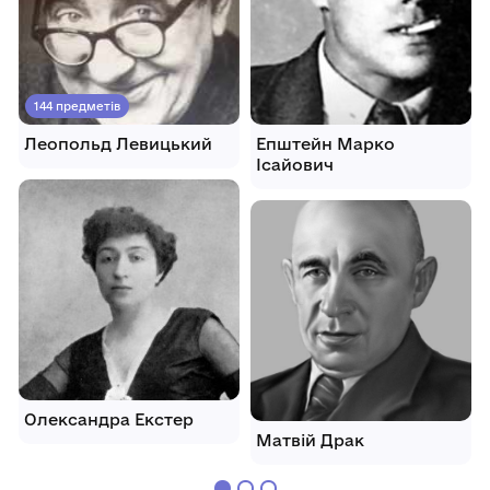
144 предметів
Леопольд Левицький
Епштейн Марко
Ісайович
Олександра Екстер
Матвій Драк