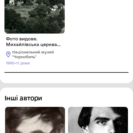
Фото видове.
Михайлівська церква
(ХІХ ст.) с. Бички
Національний музей
Чорнобильського
"Чорнобиль"
району Київської
1990-ті роки
області.
Інші автори