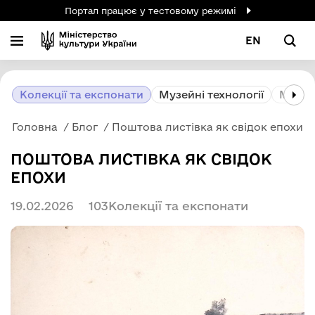
Портал працює у тестовому режимі
EN
Колекції та експонати
Музейні технології
Музей
Головна
Блог
Поштова листівка як свідок епохи
ПОШТОВА ЛИСТІВКА ЯК СВІДОК
ЕПОХИ
19.02.2026
103
Колекції та експонати