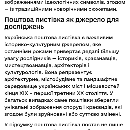
зображеннями ідеологічних символів, згодом
— із традиційними новорічними сюжетами.
Поштова листівка як джерело для
досліджень
Українська поштова листівка є важливим
історико-культурним джерелом, яке
останніми роками привертає дедалі більшу
увагу дослідників — істориків, краєзнавців,
мистецтвознавців, архітекторів і
культурологів. Вона репрезентує
архітектурне, містобудівне та ландшафтне
середовище українських міст і місцевостей
кінця ХІХ – першої третини ХХ століття. У
багатьох випадках саме поштівки зберегли
унікальні зображення споруд і краєвидів, які
згодом були зруйновані або суттєво змінені.
У підсумку поштова листівка постає не лише