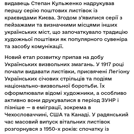
видавець Степан Кульженко надрукував
першу серію поштових листівок із
краєвидами Києва. Згодом з’явилися серії з
пейзажами та визначними місцями інших
українських міст, що започаткувало традицію
художньої поштівки як популярного сувеніра
та засобу комунікації.
Новий етап розвитку припав на добу
Українських визвольних змагань. У 1917 році
почали видавати листівки, присвячені Легіону
Українських січових стрільців та подіям
національно-визвольної боротьби. Їх
оформлювали відомі художники, а особливо
активно вони друкувалися в період ЗУНР і
пізніше — в еміграції, зокрема в
Чехословаччині, США та Канаді. У радянський
час масовий випуск вітальних листівок
розгорнувся з 1950-х років: спочатку із