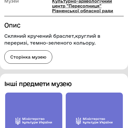
Музей
Культурно-археологічний
центр "Пересопниця"
Рівненської обласної ради
Опис
Скляний кручений браслет,круглий в
переризі, темно-зеленого кольору.
Сторінка музею
Інші предмети музею