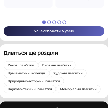
"Пересопниця"
"Пересопниця"
Рівненської обласної
Рівненської обласної
ради
ради
Усі експонати музею
Дивіться ще розділи
Речові пам'ятки
Писемні пам'ятки
Нумізматичні колекції
Художні пам'ятки
Природничо-історичні пам'ятки
Науково-технічні пам'ятки
Меморіальні пам'ятки