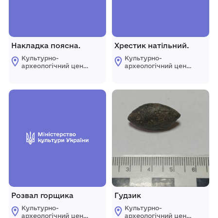
Накладка поясна.
Хрестик натільний.
Культурно-
Культурно-
археологічний центр
археологічний центр
"Пересопниця"
"Пересопниця"
Рівненської обласної
Рівненської обласної
ради
ради
Розвал горщика
Гудзик
Культурно-
Культурно-
археологічний центр
археологічний центр