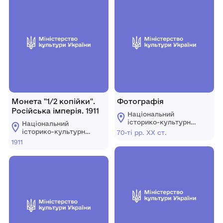
Монета "1/2 копійки".
Фотографія
Російська імперія. 1911
Національний
історико-культурний
Національний
заповідник
історико-культурний
70-ті рр. ХХ ст.
"Гетьманська
заповідник
1911
столиця"
"Гетьманська
столиця"