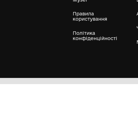
ли
Нумізматичні колекції
Художні пам'ятки
Гол
Кол
Муз