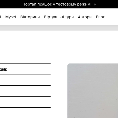
Портал працює у тестов
дені / Зниклі
Музеї
Вікторини
Віртуальні ту
ІАНА
й монетний двір