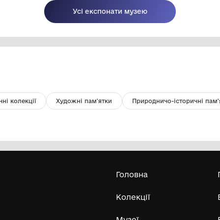
Денарій Фаустини Молодшої
Де
(Марк Аврелій для Фаустини
Молодшої)
Комунальний заклад Львівської
обласної ради "Львівський
історичний музей"
Усі експонати м