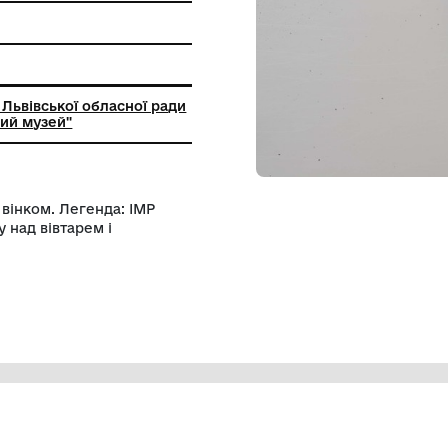
ння
ний заклад Львівської обласної ради
кий історичний музей"
не лавровим вінком. Легенда: IMP
имає патеру над вівтарем і