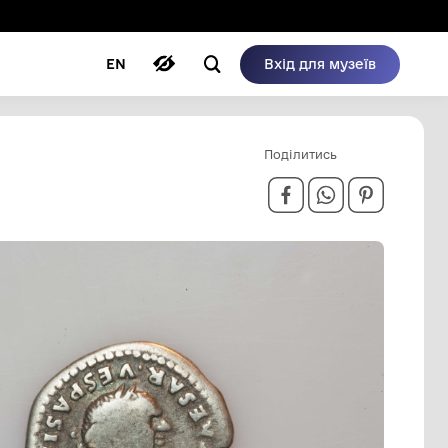
ому режимі
ри
Автори
Блог
EN