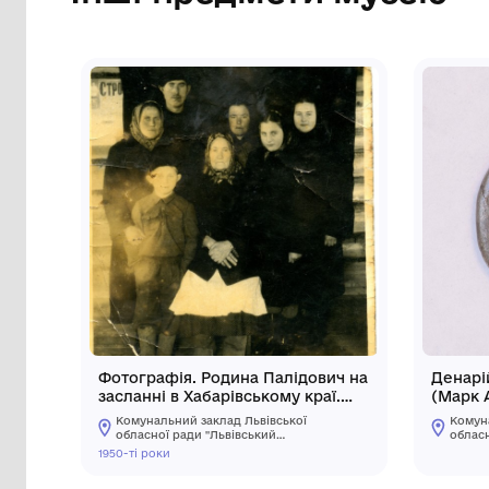
Сторінка музею
Інші предмети му