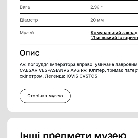
Матеріал
Срібло
Техніка виконання
Карбува
Вага
2.96 г
Діаметр
20 мм
Музей
Комуналь
"Львівсь
Опис
Av: погруддя імператора вправо, увінча
CAESAR VESPASIANVS AVG Rv: Юпітер, тр
скіпетром. Легенда: IOVIS CVSTOS