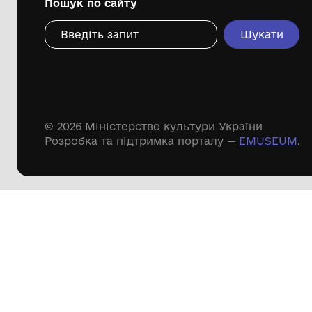
Дивіться ще розді
Речові пам'ятки
Писемні пам'ятки
Меморіальні пам'ятки
Доступні
музейні колекції