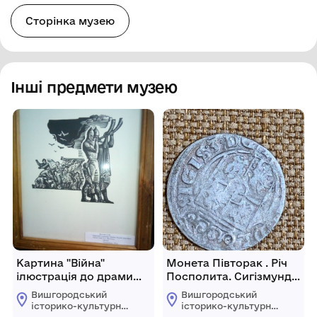
Сторінка музею
Інші предмети музею
Картина "Війна"
Монета Півторак . Річ
ілюстрація до драми
Посполита. Сигізмунд
"Ярослава Мудрого
ІІІ.
Вишгородський
Вишгородський
,1962 р.
історико-культурний
історико-культурний
заповідник
заповідник