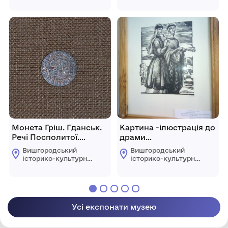
Монета Гріш. Гданськ.
Картина -ілюстрація до
Речі Посполитої.
драми
Сигізмунд ІІІ
І.Кочерги"Ярослав
Вишгородський
Вишгородський
Мудрий" "Ганна та
історико-культурний
історико-культурний
Єлизавета"
заповідник
заповідник
Усі експонати музею