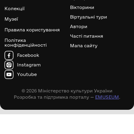
Вікторини
Колекції
Віртуальні тури
Музеї
Автори
Правила користування
Часті питання
Політика
конфіденційності
Мапа сайту
Facebook
Instagram
Youtube
© 2026 Міністерство культури України
Розробка та підтримка порталу —
EMUSEUM
.