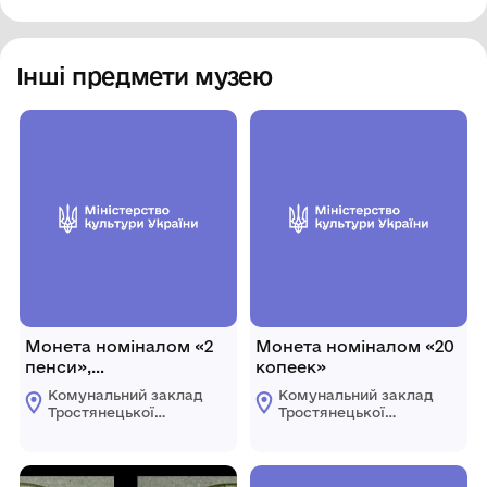
Інші предмети музею
Монета номіналом «2
Монета номіналом «20
пенси»,
копеек»
Великобританія, 2016 р.
Комунальний заклад
Комунальний заклад
Тростянецької
Тростянецької
міської ради
міської ради
"Музейно -
"Музейно -
виставковий центр
виставковий центр
"Тростянецький""
"Тростянецький""