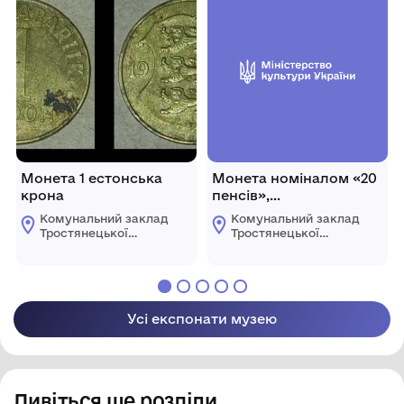
Монета 1 естонська
Монета номіналом «20
крона
пенсів»,
Великобританія, 1989 р.
Комунальний заклад
Комунальний заклад
Тростянецької
Тростянецької
міської ради
міської ради
"Музейно -
"Музейно -
виставковий центр
виставковий центр
"Тростянецький""
"Тростянецький""
Усі експонати музею
Дивіться ще розділи