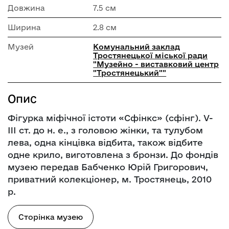
Довжина
7.5 см
Ширина
2.8 см
Музей
Комунальний заклад
Тростянецької міської ради
"Музейно - виставковий центр
"Тростянецький""
Опис
Фігурка міфічної істоти «Сфінкс» (сфінг). V-
III ст. до н. е., з головою жінки, та тулубом
лева, одна кінцівка відбита, також відбите
одне крило, виготовлена з бронзи. До фондів
музею передав Бабченко Юрій Григорович,
приватний колекціонер, м. Тростянець, 2010
р.
Сторінка музею